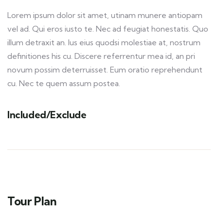
Lorem ipsum dolor sit amet, utinam munere antiopam
vel ad. Qui eros iusto te. Nec ad feugiat honestatis. Quo
illum detraxit an. Ius eius quodsi molestiae at, nostrum
definitiones his cu. Discere referrentur mea id, an pri
novum possim deterruisset. Eum oratio reprehendunt
cu. Nec te quem assum postea.
Included/Exclude
Tour Plan