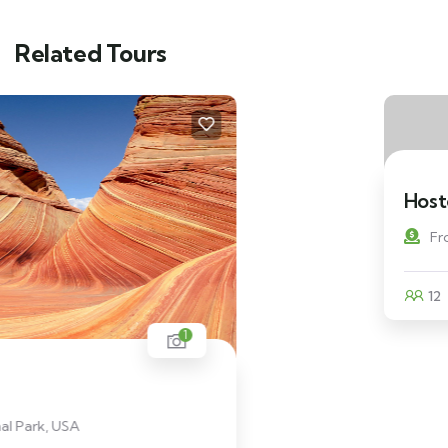
Related Tours
Hostel example
$
49.00
From
12
Explore