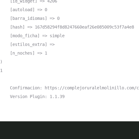
    [id_widget] => 4206

    [autoload] => 0

    [barra_idiomas] => 0

    [hash] => 167d58294f8d8247660eaf26e085009c53f7a4e8

    [modo_ficha] => simple

    [estilos_extra] => 

    [n_noches] => 1

)

1

    Confirmacion: https://complejoruralelmolinillo.com/c