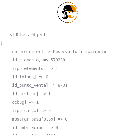
    stdClass Object

(

    [nombre_motor] => Reserva tu alojamiento

    [id_elemento] => 579339

    [tipo_elemento] => 1

    [id_idioma] => 0

    [id_punto_venta] => 8731

    [id_destino] => 1

    [debug] => 1

    [tipo_carga] => 0

    [mostrar_pasafotos] => 0

    [id_habitacion] => 0
