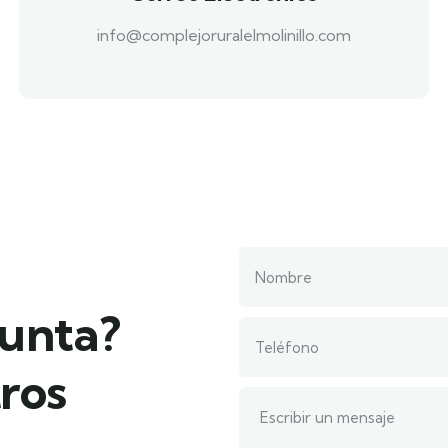
info@complejoruralelmolinillo.com
gunta?
ros